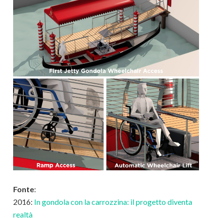
Fonte
:
2016:
In gondola con la carrozzina: il progetto diventa
realtà