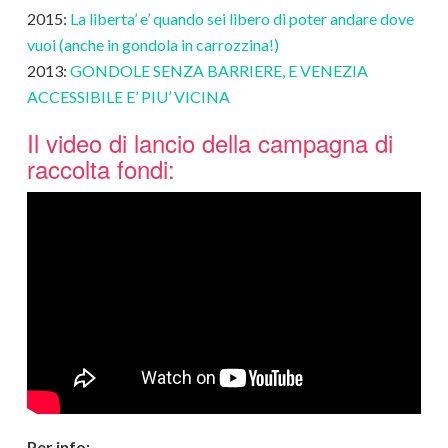
2015:
La liberta’ e’ quando sei libero di poter andare dove
vuoi (anche in gondola in carrozzina!)
2013:
GONDOLE SENZA BARRIERE, E VENEZIA
ACCESSIBILE E’ PIU’ VICINA
Il video di lancio della campagna di
raccolta fondi:
Per info: